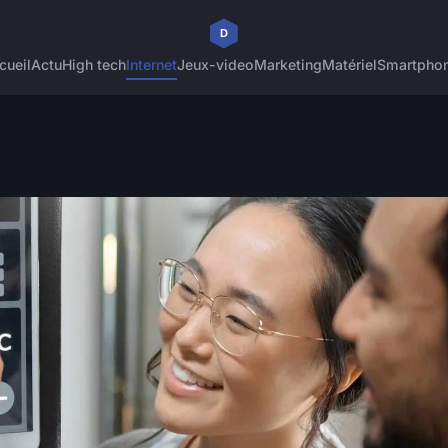
cueil
Actu
High tech
Internet
Jeux-video
Marketing
Matériel
Smartpho